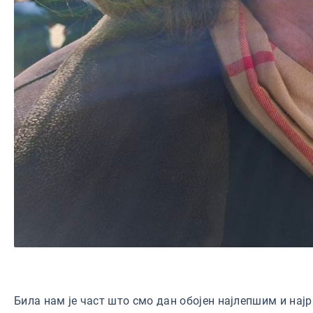
Била нам је част што смо дан обојен најлепшим и нај