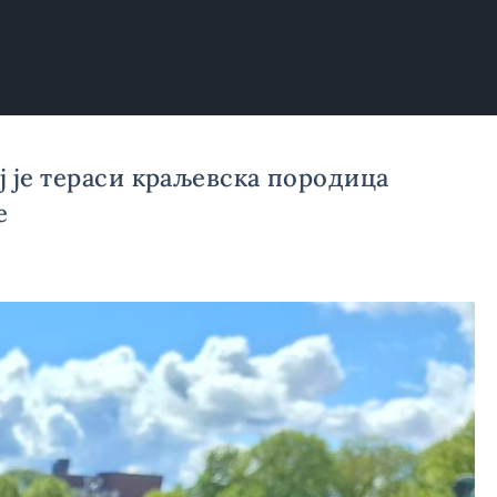
 је тераси краљевска породица
е