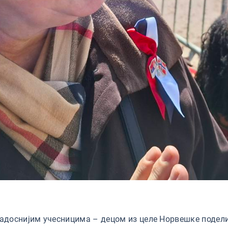
радоснијим учесницима – децом из целе Норвешке подели