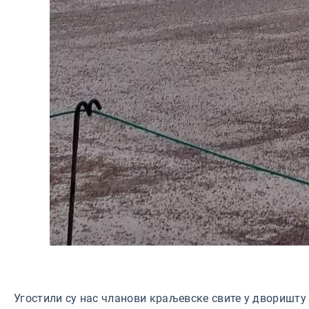
Угостили су нас чланови краљевске свите у дворишту 