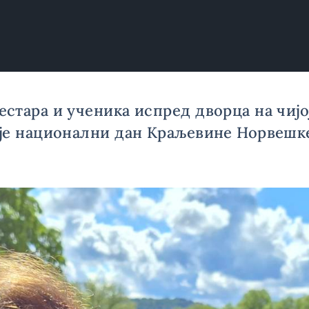
тара и ученика испред дворца на чијој
 је национални дан Краљевине Норвешк