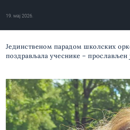
19. мај 2026.
Јединственом парадом школских оркес
поздрављала учеснике – прослављен