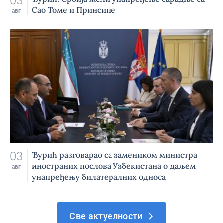
03
Сао Томе и Принсипе
авг
03
Ђурић разговарао са замеником министра
иностраних послова Узбекистана о даљем
авг
унапређењу билатералних односа
Све актуелности