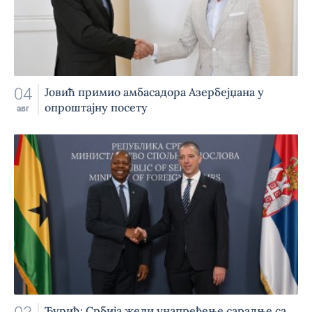
04
Jовић примио амбасадора Азербејџана у
опроштајну посету
авг
Ђурић: Србија жели унапређење сарадње са