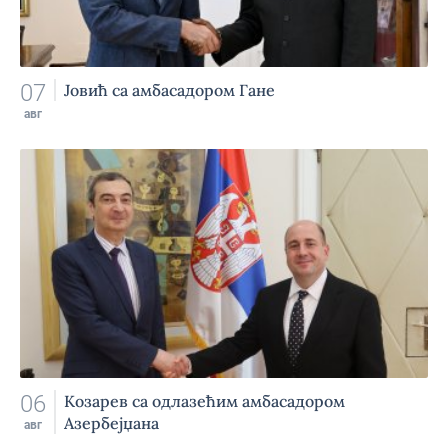
07
Јовић са амбасадором Гане
авг
06
Козарев са одлазећим амбасадором
Азербејџана
авг