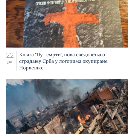
22
Књига "Пут смрти", нова сведочења о
страдању Срба у логорима окупиране
јул
Норвешке