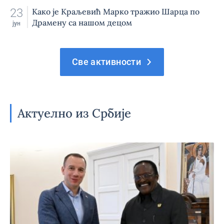
23
Како је Краљевић Марко тражио Шарца по
Драмену са нашом децом
јун
Све активности
Актуелно из Србије