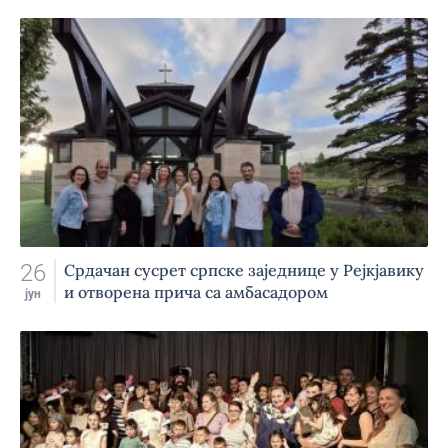
26
Срдачан сусрет српске заједнице у Рејкјавику
и отворена прича са амбасадором
јун