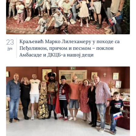
23
Краљевић Марко Лилехамеру у походе са
Пеђолином, причом и песмом – поклон
јун
Амбасаде и ДКЦБ-а нашој деци