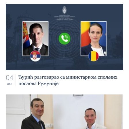
04
Ђурић разговарао са министарком спољних
послова Румуније
авг