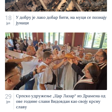
18
У добру је лако добар бити, на муци се познају
јунаци
јул
29
Српско удружење „Цар Лазар“ из Драмена од
ове године слави Видовдан као своју крсну
јун
славу