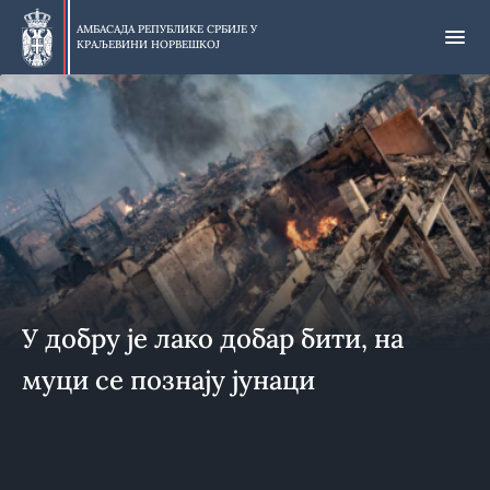
Прескочи
на
АМБАСАДА РЕПУБЛИКЕ СРБИЈЕ У
КРАЉЕВИНИ НОРВЕШКОЈ
главни
део
У добру је лако добар бити, на
муци се познају јунаци