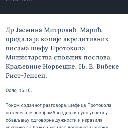
Краљевине Норвешке, Њ. Е.
Вибеке Рист-Јенсен.
Др Јасмина Митровић-Марић,
предала је копије акредитивних
писама шефу Протокола
Министарства спољних послова
Краљевине Норвешке, Њ. Е. Вибеке
Рист-Јенсен.
Осло, 16.10.
Током срдачног разговора, шефица Протокола
пожелела је новој амбасадорки пуно успеха у
обављању одговорне дужности и изразила
уверење да ће њен мандат допринети јачању