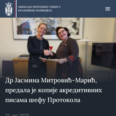
Прескочи
на
АМБАСАДА РЕПУБЛИКЕ СРБИЈЕ У
КРАЉЕВИНИ НОРВЕШКОЈ
главни
део
Др Јасмина Митровић-Марић,
предала је копије акредитивних
писама шефу Протокола
Министарства спољних послова
22. окт 2025.