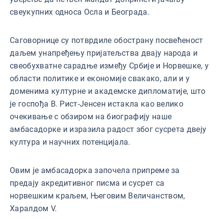
свеукупних односа Осла и Београда.
Саговорнице су потврдиле обострану посвећеност
даљем унапређењу пријатељства двају народа и
свеобухватне сарадње између Србије и Норвешке, у
области политике и економије свакако, али и у
доменима културне и академске дипломатије, што
је госпођа В. Рист-Јенсен истакла као велико
очекивање с обзиром на биографију наше
амбасадорке и изразила радост због сусрета двеју
култура и научних потенцијала.
Овим је амбасадорка започела припреме за
предају акредитивног писма и сусрет са
норвешким краљем, Његовим Величанством,
Харалдом V.